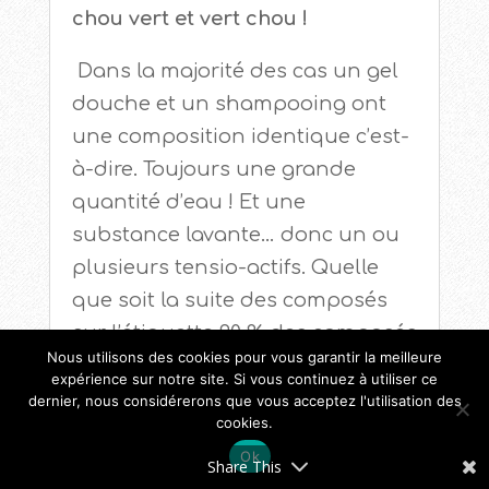
chou vert et vert chou !
Dans la majorité des cas un gel
douche et un shampooing ont
une composition identique c’est-
à-dire. Toujours une grande
quantité d’eau ! Et une
substance lavante… donc un ou
plusieurs tensio-actifs. Quelle
que soit la suite des composés
sur l’étiquette 90 % des composés
Nous utilisons des cookies pour vous garantir la meilleure
sont de l’eau et des tensio-actifs.
expérience sur notre site. Si vous continuez à utiliser ce
dernier, nous considérerons que vous acceptez l'utilisation des
cookies.
Ok
Share This
 La mousse…