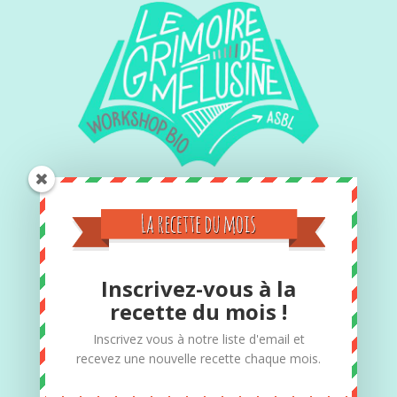
Contact
Inscrivez-vous à la
Si vous désirez des informations
recette du mois !
complémentaires, vous pouvez toujours me
Inscrivez vous à notre liste d'email et
contacter par téléphone au 0497/12.24.20
recevez une nouvelle recette chaque mois.
Adresse : Rue de la station 41, 5370 Havelange