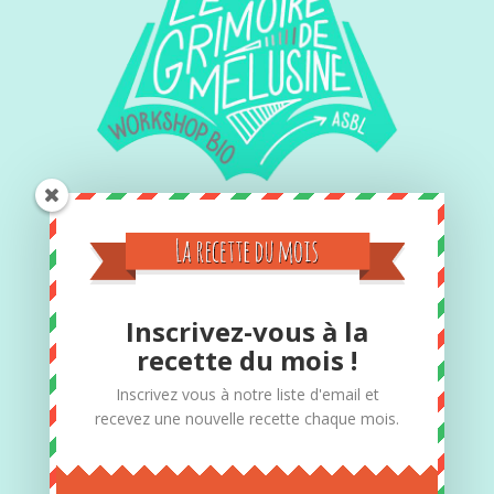
Contact
Inscrivez-vous à la
Si vous désirez des informations
recette du mois !
complémentaires, vous pouvez toujours me
Inscrivez vous à notre liste d'email et
contacter par téléphone au 0497/12.24.20
recevez une nouvelle recette chaque mois.
Adresse : Rue de la station 41, 5370 Havelange
Numéro de compte : BE41 0017 7092 0310