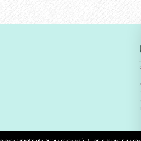
érience sur notre site. Si vous continuez à utiliser ce dernier, nous co