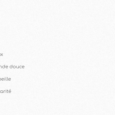
ux
ande douce
beille
arité